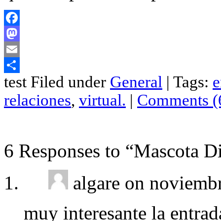
Facebook
Mastodon
Email
test Filed under
General
| Tags:
e
Compartir
relaciones
,
virtual.
|
Comments (
6 Responses to “Mascota Di
algare on noviemb
muy interesante la entrad