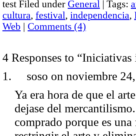
test Filed under
General
| Tags:
a
Compartir
cultura
,
festival
,
independencia
,
Web
|
Comments (4)
4 Responses to “Iniciativas
soso on noviembre 24,
Ya era hora de que el arte
dejase del mercantilismo.
comprado porque es una 
restringir el arte y elimin