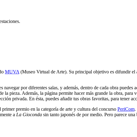
estaciones.
ado
MUVA
(Museo Virtual de Arte). Su principal objetivo es difundir el 
es navegar por diferentes salas, y además, dentro de cada obra puedes acc
ón de la pieza. Además, la página permite hacer más grande la obra, para v
cción privada. En ésta, puedes añadir tus obras favoritas, para tener ac
l primer premio en la categoría de arte y cultura del concurso
PeriCom
.
lamente a
La Gioconda
sin tanto japonés de por medio. Pero parece una b