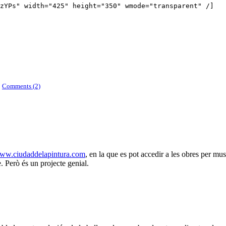
zYPs" width="425" height="350" wmode="transparent" /]
|
Comments (2)
www.ciudaddelapintura.com
, en la que es pot accedir a les obres per mu
 Però és un projecte genial.