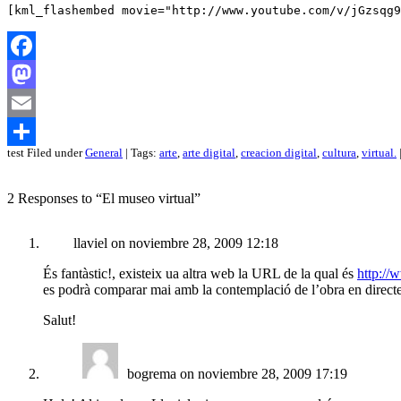
[kml_flashembed movie="http://www.youtube.com/v/jGzsqg9
Facebook
Mastodon
Email
test Filed under
General
| Tags:
arte
,
arte digital
,
creacion digital
,
cultura
,
virtual.
Compartir
2 Responses to “El museo virtual”
llaviel on noviembre 28, 2009 12:18
És fantàstic!, existeix ua altra web la URL de la qual és
http://
es podrà comparar mai amb la contemplació de l’obra en directe.
Salut!
bogrema on noviembre 28, 2009 17:19