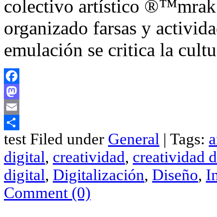
colectivo artístico ®™mrak
organizado farsas y activida
emulación se critica la cult
Facebook
Mastodon
Email
test Filed under
General
| Tags:
a
Compartir
digital
,
creatividad
,
creatividad 
digital
,
Digitalización
,
Diseño
,
I
Comment (0)