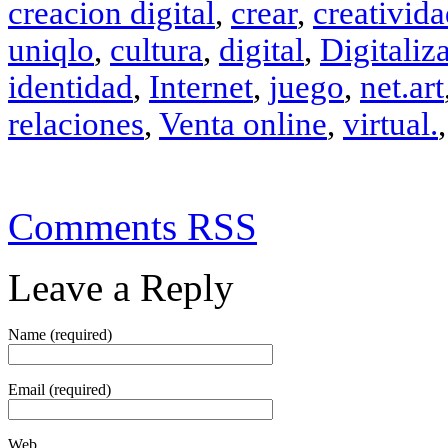
creacion digital
,
crear
,
creativid
uniqlo
,
cultura
,
digital
,
Digitaliz
identidad
,
Internet
,
juego
,
net.art
relaciones
,
Venta online
,
virtual.
Comments RSS
Leave a Reply
Name (required)
Email (required)
Web