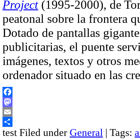
Project
(1995-2000), de Tor
peatonal sobre la frontera 
Dotado de pantallas gigante
publicitarias, el puente ser
imágenes, textos y otros m
ordenador situado en las cre
Facebook
Mastodon
Email
test Filed under
General
| Tags:
a
Compartir