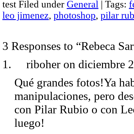
test Filed under
General
| Tags:
f
Compartir
leo jimenez
,
photoshop
,
pilar ru
3 Responses to “Rebeca Sa
riboher on diciembre 
Qué grandes fotos!Ya habí
manipulaciones, pero des
con Pilar Rubio o con Le
luego!