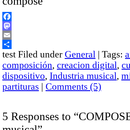
Facebook
Mastodon
Email
test Filed under
General
| Tags:
a
Compartir
composición
,
creacion digital
,
cu
dispositivo
,
Industria musical
,
m
partituras
|
Comments (5)
5 Responses to “COMPOSE, 
musical”