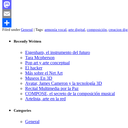
Facebook
Mastodon
Email
Filed under
General
| Tags:
armonía vocal
,
arte digital
,
composición
,
creacion dig
Compartir
Recently Written
Eigenharp, el instrumento del futuro
Tara Mcpherson
Pop art y arte conceptual
El hacker
Más sobre el Net Art
Museos En 3D
Avatar, James Cameron y la tecnología 3D
Recital Multimedia por la Paz
COMPOSE, el secreto de la composición musical
Artelista, arte en la red
Categories
General