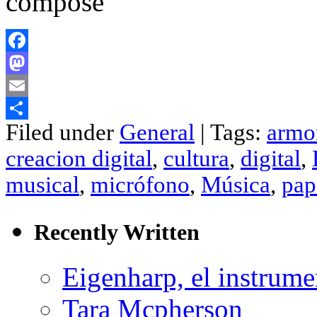
Facebook
Mastodon
Email
Filed under
General
| Tags:
armo
Compartir
creacion digital
,
cultura
,
digital
,
musical
,
micrófono
,
Música
,
pap
Recently Written
Eigenharp, el instrume
Tara Mcpherson