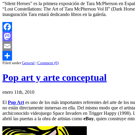
“Silent Heroes” es la primera exposición de Tara McPherson en España
“Lost Constellations: The Art of Tara McPherson Vol II” (Dark Horse)
inauguración Tara estará dedicando libros en la galería.
Facebook
Mastodon
Email
Filed under
General
|
Comment (0)
Compartir
Pop art y arte conceptual
enero 11th, 2010
El
Pop Art
es uno de los más importantes referentes del arte de los n
no están directamente inmersas en ella. Del mismo modo que el artis
archiconocido videojuego Space Invaders en Trigger Happy (1998). L
abrió las puertas a la obra de artistas como
eBoy
, quien construye min