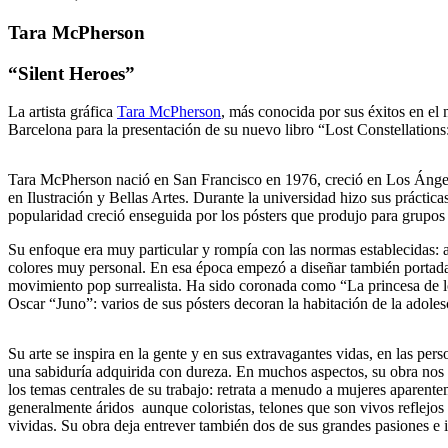
Tara McPherson
“Silent Heroes”
La artista gráfica
Tara McPherson
, más conocida por sus éxitos en el
Barcelona para la presentación de su nuevo libro “Lost Constellation
Tara McPherson nació en San Francisco en 1976, creció en Los Ángele
en Ilustración y Bellas Artes. Durante la universidad hizo sus prácti
popularidad creció enseguida por los pósters que produjo para grup
Su enfoque era muy particular y rompía con las normas establecidas: a
colores muy personal. En esa época empezó a diseñar también portadas
movimiento pop surrealista. Ha sido coronada como “La princesa de los
Oscar “Juno”: varios de sus pósters decoran la habitación de la adoles
Su arte se inspira en la gente y en sus extravagantes vidas, en las pe
una sabiduría adquirida con dureza. En muchos aspectos, su obra nos t
los temas centrales de su trabajo: retrata a menudo a mujeres aparent
generalmente áridos aunque coloristas, telones que son vivos reflejo
vividas. Su obra deja entrever también dos de sus grandes pasiones e in