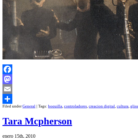
Facebook
Mastodon
Email
Filed under
General
| Tags:
boquilla
,
controladores
,
creacion digital
,
cultura
,
glis
Compartir
Tara Mcpherson
enero 15th, 2010