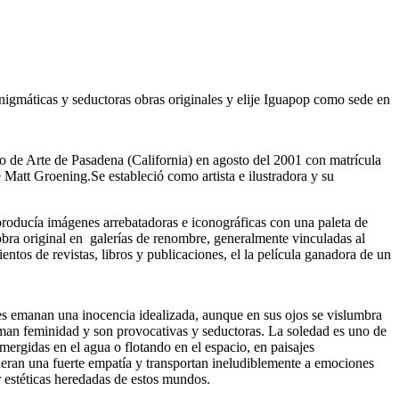
nigmáticas y seductoras obras originales y elije Iguapop como sede en
o de Arte de Pasadena (California) en agosto del 2001 con matrícula
 Matt Groening.Se estableció como artista e ilustradora y su
 producía imágenes arrebatadoras e iconográficas con una paleta de
bra original en galerías de renombre, generalmente vinculadas al
tos de revistas, libros y publicaciones, el la película ganadora de un
ajes emanan una inocencia idealizada, aunque en sus ojos se vislumbra
zuman feminidad y son provocativas y seductoras. La soledad es uno de
mergidas en el agua o flotando en el espacio, en paisajes
neran una fuerte empatía y transportan ineludiblemente a emociones
ar estéticas heredadas de estos mundos.