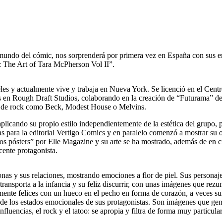
 mundo del cómic, nos sorprenderá por primera vez en España con sus e
s: The Art of Tara McPherson Vol II”.
s y actualmente vive y trabaja en Nueva York. Se licenció en el Centr
cas en Rough Draft Studios, colaborando en la creación de “Futurama” de
os de rock como Beck, Modest House o Melvins.
plicando su propio estilo independientemente de la estética del grupo,
 para la editorial Vertigo Comics y en paralelo comenzó a mostrar su o
 pósters” por Elle Magazine y su arte se ha mostrado, además de en cien
cente protagonista.
rsonas y sus relaciones, mostrando emociones a flor de piel. Sus person
ransporta a la infancia y su feliz discurrir, con unas imágenes que re
emente felices con un hueco en el pecho en forma de corazón, a veces su
s de los estados emocionales de sus protagonistas. Son imágenes que ge
fluencias, el rock y el tatoo: se apropia y filtra de forma muy particul