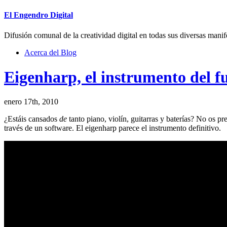
El Engendro Digital
Difusión comunal de la creatividad digital en todas sus diversas manif
Acerca del Blog
Eigenharp, el instrumento del f
enero 17th, 2010
¿Estáis cansados
de
tanto piano, violín, guitarras y baterías? No os p
través de un software. El eigenharp parece el instrumento definitivo.