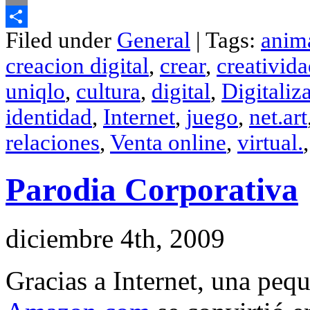
Email
Filed under
General
| Tags:
anim
Compartir
creacion digital
,
crear
,
creativid
uniqlo
,
cultura
,
digital
,
Digitaliz
identidad
,
Internet
,
juego
,
net.art
relaciones
,
Venta online
,
virtual.
Parodia Corporativa
diciembre 4th, 2009
Gracias a Internet, una peq