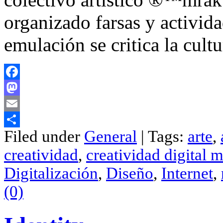
organizado farsas y activida
emulación se critica la cult
Facebook
Mastodon
Email
Filed under
General
| Tags:
arte
,
Compartir
creatividad
,
creatividad digital 
Digitalización
,
Diseño
,
Internet
,
(0)