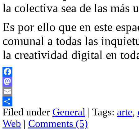
la colectiva sea de las más u
Es por ello que en este espa
comunal a todas las inquiet
la creatividad digital en to
Facebook
Mastodon
Email
Filed under
General
| Tags:
arte
,
Compartir
Web
|
Comments (5)