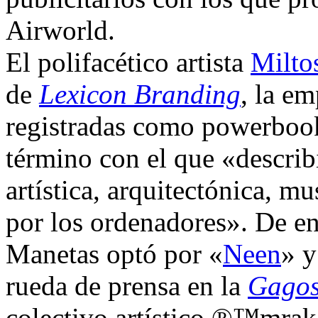
Airworld.
El polifacético artista
Milto
de
Lexicon Branding
, la e
registradas como powerbook
término con el que «describ
artística, arquitectónica, mu
por los ordenadores». De en
Manetas optó por «
Neen
» y
rueda de prensa en la
Gagos
colectivo artístico ®™mrak