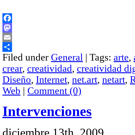
Facebook
Mastodon
Email
Filed under
General
| Tags:
arte
,
Compartir
crear
,
creatividad
,
creatividad di
Diseño
,
Internet
,
net.art
,
netart
,
Web
|
Comment (0)
Intervenciones
diciembre 13th, 2009