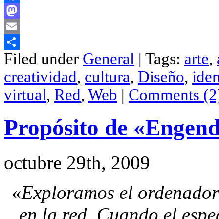
Facebook
Mastodon
Email
Filed under
General
| Tags:
arte
,
Compartir
creatividad
,
cultura
,
Diseño
,
ide
virtual
,
Red
,
Web
|
Comments (2
Propósito de «Engend
octubre 29th, 2009
«
Exploramos el ordenador d
en la red. Cuando el esp