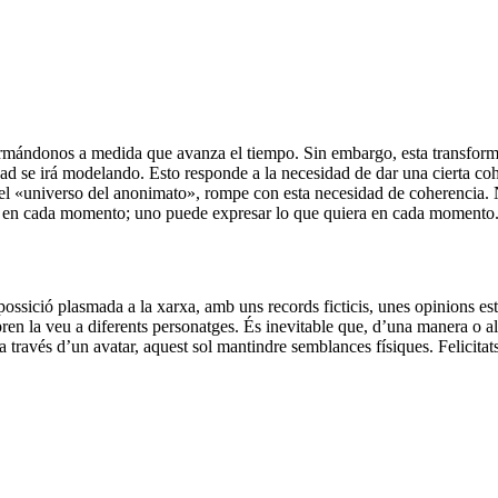
mándonos a medida que avanza el tiempo. Sin embargo, esta transforma
ad se irá modelando. Esto responde a la necesidad de dar una cierta coh
n el «universo del anonimato», rompe con esta necesidad de coherencia. 
er en cada momento; uno puede expresar lo que quiera en cada momento
possició plasmada a la xarxa, amb uns records ficticis, unes opinions e
 pren la veu a diferents personatges. És inevitable que, d’una manera o a
a través d’un avatar, aquest sol mantindre semblances físiques. Felicitats