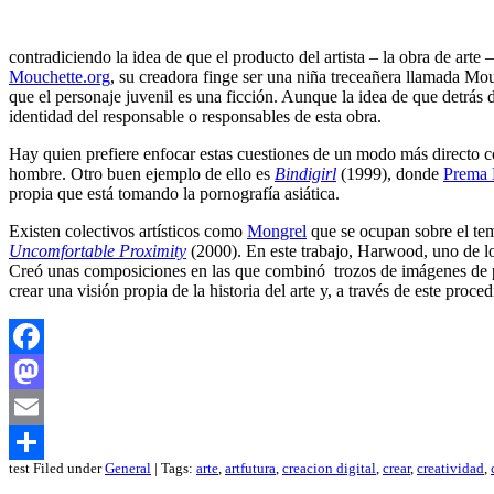
contradiciendo la idea de que el producto del artista – la obra de arte 
Mouchette.org
, su creadora finge ser una niña treceañera llamada Mou
que el personaje juvenil es una ficción. Aunque la idea de que detrás
identidad del responsable o responsables de esta obra.
Hay quien prefiere enfocar estas cuestiones de un modo más directo 
hombre. Otro buen ejemplo de ello es
Bindigirl
(1999), donde
Prema 
propia que está tomando la pornografía asiática.
Existen colectivos artísticos como
Mongrel
que se ocupan sobre el tem
Uncomfortable Proximity
(2000). En este trabajo, Harwood, uno de lo
Creó unas composiciones en las que combinó trozos de imágenes de p
crear una visión propia de la historia del arte y, a través de este proc
Facebook
Mastodon
Email
test Filed under
General
| Tags:
arte
,
artfutura
,
creacion digital
,
crear
,
creatividad
,
Compartir