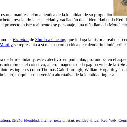
– es una manifestación auténtica de la identidad de su progenitor.
chette, revelando la elasticidad y vacilación de la identidad en la Red.
 del proyecto existe realmente ese personaje, una niña llamada Mouchet
como el
Brandon
de
Shu Lea Cheang
, que indaga la historia real de T
Murthy
se representa a sí misma como chica de calendario hindú, critican
a de la identidad y, este colectivo en particular, profundiza en el asp
s miembros del colectivo, alteró imágenes de la página web de la
Tate 
intores ingleses como Thomas Gaínsborough, William Hogarth y Joshua
edimiento, maquinar una versión alternativa de la identidad inglesa.
cultura
,
Diseño
,
identidad
,
Internet
,
net.art
,
netart
,
realidad virtual
,
Red
,
Web
|
Comm