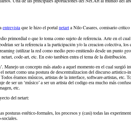
arios. Una de las principales aportaciones del Net.Art al mundo del art
la
entrevista
que le hizo el portal
a Nilo Casares, comisario crítico
netart
edio primordial o que lo toma como sujeto de referencia. Arte en el cual 
ían ser la referencia a la participación y/o la creacion colectiva, los es
treaming (utilizar la red como medio pero emitiendo desde un punto geogr
 netart, code-art, etc. En esto tambien entra el tema de la distribución.
la’. Manejo un concepto más atado a aquel momento en el cual surgió i
 el netart como una postura de descentralizacion del discurso artistico-
 Todos éramos músicos, artistas de la interface, software-artistas, etc.
e de ser un ‘músico’ a ser un artista del codigo era mucho más confuso 
magen, etc.
yecto del netart:
as posturas estético-formales, los procesos y (casi) todas las experimen
-sociales.