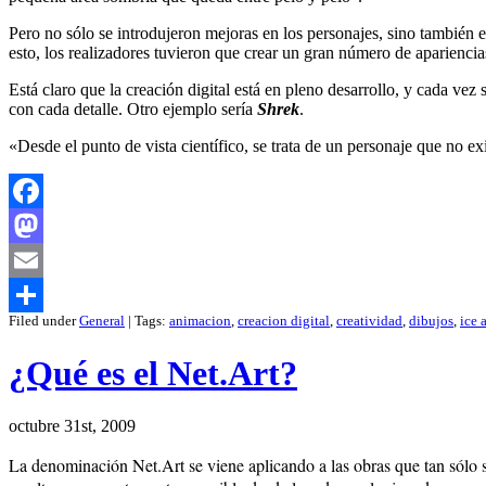
Pero no sólo se introdujeron mejoras en los personajes, sino también en
esto, los realizadores tuvieron que crear un gran número de apariencias
Está claro que la creación digital está en pleno desarrollo, y cada v
con cada detalle. Otro ejemplo sería
Shrek
.
«Desde el punto de vista científico, se trata de un personaje que no exi
Facebook
Mastodon
Email
Filed under
General
| Tags:
animacion
,
creacion digital
,
creatividad
,
dibujos
,
ice 
Compartir
¿Qué es el Net.Art?
octubre 31st, 2009
La denominación Net.Art se viene aplicando a las obras que tan sólo se