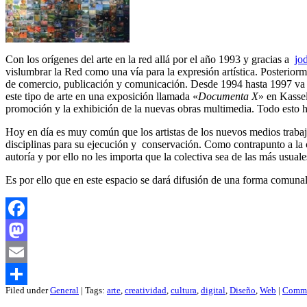
Con los orígenes del arte en la red allá por el año 1993 y gracias a
jo
vislumbrar la Red como una vía para la expresión artística. Posterior
de comercio, publicación y comunicación. Desde 1994 hasta 1997 va su
este tipo de arte en una exposición llamada «
Documenta X
» en Kassel
promoción y la exhibición de la nuevas obras multimedia. Todo esto ha 
Hoy en día es muy común que los artistas de los nuevos medios trabaje
disciplinas para su ejecución y conservación. Como contrapunto a la c
autoría y por ello no les importa que la colectiva sea de las más usuale
Es por ello que en este espacio se dará difusión de una forma comunal 
Facebook
Mastodon
Email
Filed under
General
| Tags:
arte
,
creatividad
,
cultura
,
digital
,
Diseño
,
Web
|
Comme
Compartir