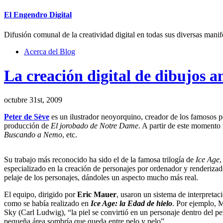
El Engendro Digital
Difusión comunal de la creatividad digital en todas sus diversas manif
Acerca del Blog
La creación digital de dibujos 
octubre 31st, 2009
Peter de Sève
es un ilustrador neoyorquino, creador de los famosos 
producción de
El jorobado de Notre Dame
. A partir de este momento 
Buscando a Nemo
, etc.
Su trabajo más reconocido ha sido el de la famosa trilogía de
Ice Age
,
especializado en la creación de personajes por ordenador y renderizado 
pelaje de los personajes, dándoles un aspecto mucho más real.
El equipo, dirigido por
Eric Mauer
, usaron un sistema de interpretac
como se había realizado en
Ice Age: la Edad de hielo
. Por ejemplo, 
Sky (Carl Ludwig), “la piel se convirtió en un personaje dentro del per
pequeña área sombría que queda entre pelo y pelo”.