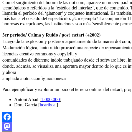
Con el surgimiento del boom de las dot com, aparece un nuevo parámetr
tecnológicos o referidos a la ‘estética del interfaz’, que de contenido
llamaría el período del ‘glamour’ y coqueteo institucional. Es tambié
más hacia el costado del espectáculo. ¿Un ejemplo? La conjunción T
honrosas excepciones, las instituciones son más ‘sensiblemente permeabl
3er período/ Calma y Ruido / post_netart (+2002)
Luego de la explosión y posterior aquietamiento de la marea dot com, 
Maduración lógica, tanto ruido provocó una especie de repensamiento 
licencias creative commons y copyleft, y
comunidades de diferente índole trabajando desde el software libre, int
donde, además, se visualiza una apertura mayor dentro de lo que es inte
y ahora
ampliada a otras configuraciones.»
Para ejemplificar y explorar un poco el terreno online del net.art, prop
Antoni Abad [
1.000.000
]
Dora García [
heartbeat
]
Facebook