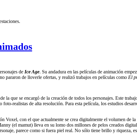
estaciones.
animados
personajes de
Ice Age
. Su andadura en las películas de animación empe
no pararon de lloverle ofertas, y realizó trabajos en películas como
El p
 de la que se encargó de la creación de todos los personajes. Este traba
foto-realistas de alta resolución. Para esta película, los estudios desar
ión Voxel, con el que actualmente se crea digitalmente el volumen de la 
Manny (el mamut) lleva en su lomo dos millones de pelos creados digit
sonaje, parece como si fuera piel real. No sólo tiene brillo y riqueza, e