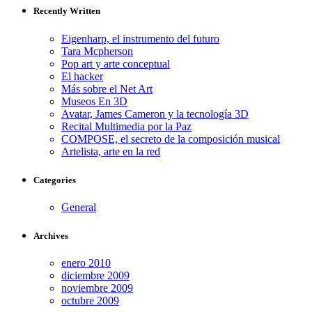
Recently Written
Eigenharp, el instrumento del futuro
Tara Mcpherson
Pop art y arte conceptual
El hacker
Más sobre el Net Art
Museos En 3D
Avatar, James Cameron y la tecnología 3D
Recital Multimedia por la Paz
COMPOSE, el secreto de la composición musical
Artelista, arte en la red
Categories
General
Archives
enero 2010
diciembre 2009
noviembre 2009
octubre 2009