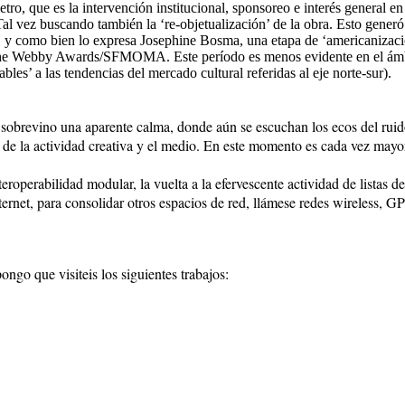
o, que es la intervención institucional, sponsoreo e interés general en
. Tal vez buscando también la ‘re-objetualización’ de la obra. Esto gener
n, y como bien lo expresa Josephine Bosma, una etapa de ‘americanizaci
he Webby Awards/SFMOMA. Este período es menos evidente en el ámbito l
es’ a las tendencias del mercado cultural referidas al eje norte-sur).
sobrevino una aparente calma, donde aún se escuchan los ecos del ruido
de la actividad creativa y el medio. En este momento es cada vez mayor
eroperabilidad modular, la vuelta a la efervescente actividad de listas 
rnet, para consolidar otros espacios de red, llámese redes wireless, GPS
ongo que visiteis los siguientes trabajos: