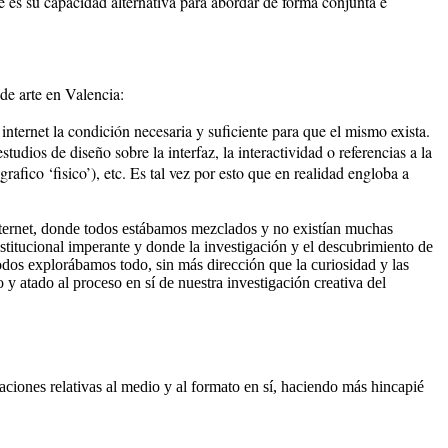
e es su capacidad alternativa para abordar de forma conjunta e
 de arte en Valencia:
internet la condición necesaria y suficiente para que el mismo exista.
tudios de diseño sobre la interfaz, la interactividad o referencias a la
afico ‘fisico’), etc. Es tal vez por esto que en realidad engloba a
nternet, donde todos estábamos mezclados y no existían muchas
institucional imperante y donde la investigación y el descubrimiento de
 Todos explorábamos todo, sin más dirección que la curiosidad y las
y atado al proceso en sí de nuestra investigación creativa del
taciones relativas al medio y al formato en sí, haciendo más hincapié