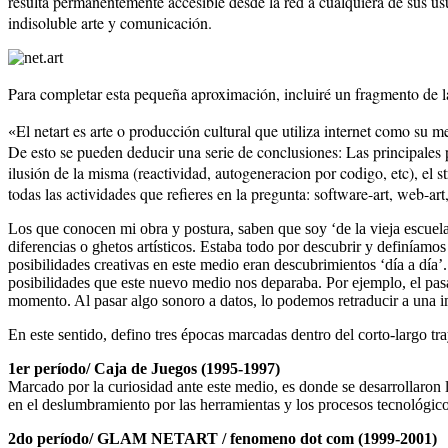
resulta permanentemente accesible desde la red a cualquiera de sus usu
indisoluble arte y comunicación.
Para completar esta pequeña aproximación, incluiré un fragmento de 
El netart es arte o producción cultural que utiliza internet como su m
«
De esto se pueden deducir una serie de conclusiones: Las principales podr
ilusión de la misma (reactividad, autogeneracion por codigo, etc), el s
todas las actividades que refieres en la pregunta: software-art, web-art,
Los que conocen mi obra y postura, saben que soy ‘de la vieja escue
diferencias o ghetos artísticos. Estaba todo por descubrir y definíamos
posibilidades creativas en este medio eran descubrimientos ‘día a día’.
posibilidades que este nuevo medio nos deparaba. Por ejemplo, el pasaj
momento. Al pasar algo sonoro a datos, lo podemos retraducir a una i
En este sentido, defino tres épocas marcadas dentro del corto-largo tra
1er período/ Caja de Juegos (1995-1997)
Marcado por la curiosidad ante este medio, es donde se desarrollaron l
en el deslumbramiento por las herramientas y los procesos tecnológico
2do período/ GLAM NETART / fenomeno dot com (1999-2001)