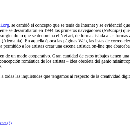
di.org
, se cambió el concepto que se tenía de Internet y se evidenció q
mente se desarrollaron en 1994 los primeros navegadores (
Netscape
) que
rgiendo lo que se denomina el Net art, de forma aislada a las formas a
 (Alemania). En aquella época las páginas Web, las listas de correo elec
permitido a los artistas crear una escena artística on-line que abarcaba
n de un modo cooperativo. Gran cantidad de estos trabajos tienen una g
oncepción romántica de los artistas – idea obsoleta del genio misántro
s.
a todas las inquietudes que tengamos al respecto de la creatividad digit
nts (5)