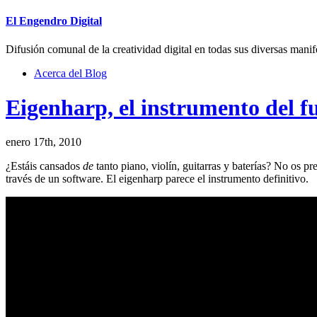
El Engendro Digital
Difusión comunal de la creatividad digital en todas sus diversas manif
Acerca del Blog
Eigenharp, el instrumento del f
enero 17th, 2010
¿Estáis cansados
de
tanto piano, violín, guitarras y baterías? No os p
través de un software. El eigenharp parece el instrumento definitivo.