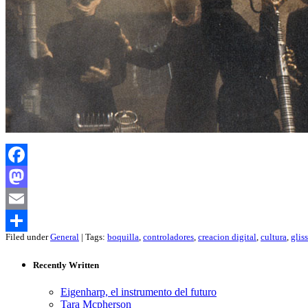
Facebook
Mastodon
Email
Filed under
General
| Tags:
boquilla
,
controladores
,
creacion digital
,
cultura
,
glis
Compartir
Recently Written
Eigenharp, el instrumento del futuro
Tara Mcpherson