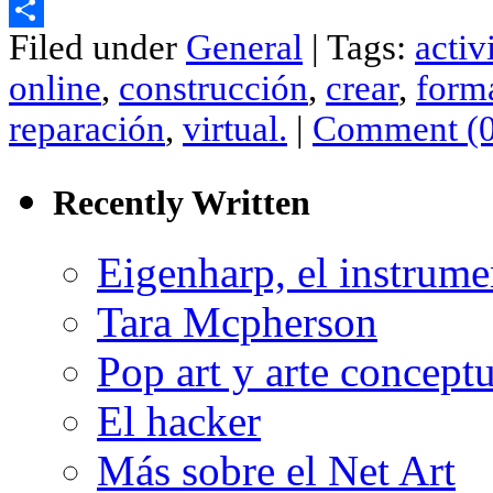
Email
Filed under
General
| Tags:
activ
Compartir
online
,
construcción
,
crear
,
form
reparación
,
virtual.
|
Comment (0
Recently Written
Eigenharp, el instrume
Tara Mcpherson
Pop art y arte conceptu
El hacker
Más sobre el Net Art