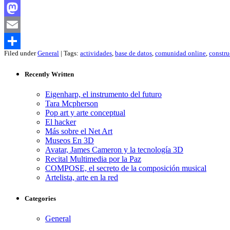
Facebook
Mastodon
Email
Filed under
General
| Tags:
actividades
,
base de datos
,
comunidad online
,
constru
Compartir
Recently Written
Eigenharp, el instrumento del futuro
Tara Mcpherson
Pop art y arte conceptual
El hacker
Más sobre el Net Art
Museos En 3D
Avatar, James Cameron y la tecnología 3D
Recital Multimedia por la Paz
COMPOSE, el secreto de la composición musical
Artelista, arte en la red
Categories
General