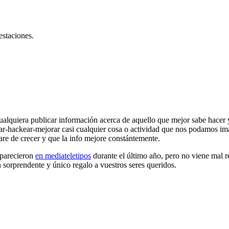
estaciones.
ualquiera publicar información acerca de aquello que mejor sabe hacer 
ear-hackear-mejorar casi cualquier cosa o actividad que nos podamos i
re de crecer y que la info mejore constántemente.
aparecieron
en mediateletipos
durante el último año, pero no viene mal re
 sorprendente y único regalo a vuestros seres queridos.