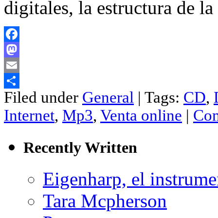
digitales, la estructura de l
Facebook
Mastodon
Email
Filed under
General
| Tags:
CD
,
Compartir
Internet
,
Mp3
,
Venta online
|
Com
Recently Written
Eigenharp, el instrume
Tara Mcpherson