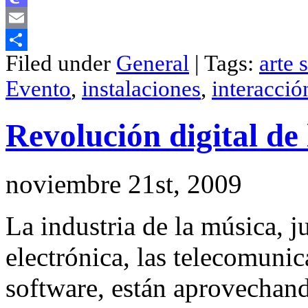
Mastodon
Email
Filed under
General
| Tags:
arte 
Compartir
Evento
,
instalaciones
,
interacció
Revolución digital de 
noviembre 21st, 2009
La industria de la música, ju
electrónica, las telecomuni
software, están aprovechando