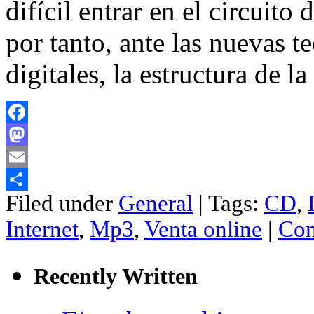
difícil entrar en el circuito
por tanto, ante las nuevas t
digitales, la estructura de l
Facebook
Mastodon
Email
Filed under
General
| Tags:
CD
,
Compartir
Internet
,
Mp3
,
Venta online
|
Com
Recently Written