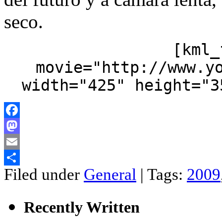
seco.
[kml_
movie="http://www.y
width="425" height="3
Facebook
Mastodon
Email
Filed under
General
| Tags:
2009
Compartir
Recently Written