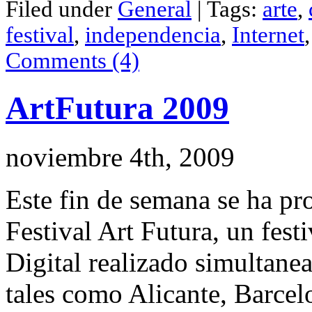
Filed under
General
| Tags:
arte
,
Compartir
festival
,
independencia
,
Internet
Comments (4)
ArtFutura 2009
noviembre 4th, 2009
Este fin de semana se ha pr
Festival Art Futura, un fest
Digital realizado simultane
tales como Alicante, Barcel